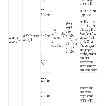
असर, आदि
उपकरण सतह
80-
100 मेष
सुदृढीकरण
यह विशेष रूप
लेजर
से पेट्रोलियम
क्लैडिंग,
उच्च
और प्राकृतिक
आर्क
100-
टंगस्टन
कठोरता और
गैस भूवैज्ञानिक
सीटीसी/कास्ट
140 मेष
वेल्डिंग,
कार्बाइड
उच्च पहनने
उपकरणों की
डब्ल्यूसी
पीटीए, स्प्रे
कास्ट करें
के
सरफेसिंग के
और फ्यूज
प्रतिरोध।
लिए उपयुक्त है
पाउडर
धातु विज्ञान,
वेल्डिंग
निर्माण, अनाज
10-
और तेल
2700
प्रसंस्करण,
मेष
खनन मशीनरी
और अन्य उद्योग
200-
घर
400 मेष
पीडीसी बिट,
उत्पाद
100-
तेल ड्रिल
200 मेष
पाइप, टीसी
हमारे बारे में
असर, आदि