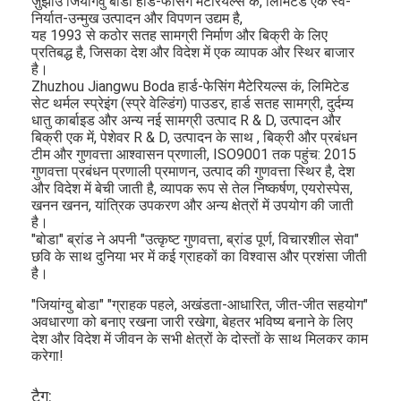
ज़ुझाउ जियांगवु बोडा हार्ड-फेसिंग मैटेरियल्स कं, लिमिटेड एक स्व-
निर्यात-उन्मुख उत्पादन और विपणन उद्यम है,
यह 1993 से कठोर सतह सामग्री निर्माण और बिक्री के लिए
प्रतिबद्ध है, जिसका देश और विदेश में एक व्यापक और स्थिर बाजार
है।
Zhuzhou Jiangwu Boda हार्ड-फेसिंग मैटेरियल्स कं, लिमिटेड
सेट थर्मल स्प्रेइंग (स्प्रे वेल्डिंग) पाउडर, हार्ड सतह सामग्री, दुर्दम्य
धातु कार्बाइड और अन्य नई सामग्री उत्पाद R & D, उत्पादन और
बिक्री एक में, पेशेवर R & D, उत्पादन के साथ , बिक्री और प्रबंधन
टीम और गुणवत्ता आश्वासन प्रणाली, ISO9001 तक पहुंच: 2015
गुणवत्ता प्रबंधन प्रणाली प्रमाणन, उत्पाद की गुणवत्ता स्थिर है, देश
और विदेश में बेची जाती है, व्यापक रूप से तेल निष्कर्षण, एयरोस्पेस,
खनन खनन, यांत्रिक उपकरण और अन्य क्षेत्रों में उपयोग की जाती
है।
"बोडा" ब्रांड ने अपनी "उत्कृष्ट गुणवत्ता, ब्रांड पूर्ण, विचारशील सेवा"
छवि के साथ दुनिया भर में कई ग्राहकों का विश्वास और प्रशंसा जीती
है।
"जियांग्वु बोडा" "ग्राहक पहले, अखंडता-आधारित, जीत-जीत सहयोग"
अवधारणा को बनाए रखना जारी रखेगा, बेहतर भविष्य बनाने के लिए
देश और विदेश में जीवन के सभी क्षेत्रों के दोस्तों के साथ मिलकर काम
करेगा!
टैग: