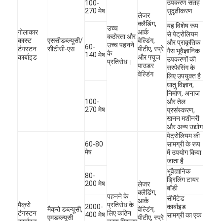
उपकरण सतह
100-
कारखाने का दौरा
270 मेष
सुदृढीकरण
लेजर
क्लैडिंग,
यह विशेष रूप
उच्च
गुणवत्ता नियंत्रण
गोलाकार
आर्क
से पेट्रोलियम
कठोरता और
कास्ट
एससीडब्ल्यूसी/
वेल्डिंग,
और प्राकृतिक
उच्च पहनने
60-
टंगस्टन
सीटीसी-एस
पीटीए, स्प्रे
गैस भूवैज्ञानिक
हमसे संपर्क करें
के
140 मेष
कार्बाइड
और फ्यूज
उपकरणों की
प्रतिरोध।
पाउडर
सरफेसिंग के
वेल्डिंग
अब बात करें
लिए उपयुक्त है
धातु विज्ञान,
निर्माण, अनाज
100-
और तेल
270 मेष
प्रसंस्करण,
टंगस्टन कार्बाइड पाउडर कास्ट करें
खनन मशीनरी
और अन्य उद्योग
पेट्रोलियम की
मैक्रो टंगस्टन कार्बाइड पाउडर
60-80
सामग्री के रूप
मेष
में उपयोग किया
जाता है
गोलाकार कास्ट टंगस्टन कार्बाइड
भूवैज्ञानिक
80-
ड्रिलिंग टायर
थर्मल स्प्रे पाउडर
200 मेष
लेजर
बॉडी
क्लैडिंग,
पहनने के
सीमेंटेड
आर्क
मैक्रो
प्रतिरोध के
निकल क्रोमियम पाउडर
2000-
कार्बाइड
मैक्रो डब्ल्यूसी,
वेल्डिंग,
टंगस्टन
लिए कठिन
400 मेष
सामग्री का एक
एमडब्ल्यूसी
पीटीए, स्प्रे