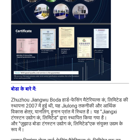
डिवाइस घटकों
के लिए
प्रतिरोध और
उच्च तापमान
प्रतिरोध भागों
कोटिंग पहनें।
पिस्टन के
छल्ले, उच्च
घर्षण कोटिंग्स,
गर्म बनाने वाले
मर जाते हैं,
140-
मशीन के पुर्जे,
325 मेष
हाइड्रोलिक
वाल्व,
उच्च तापमान
वायुमंडलीय
एल्यूमीनियम
पहनने,
प्लाज्मा
क्रोमियम
भागों पर सुरक्षा
Cr3C2
ऑक्सीकरण
स्प्रे/दहन
कार्बाइड
पहनते हैं
बोडा के बारे में:
और संक्षारण
पाउडर
इस्पात संरचना
प्रतिरोध
थर्मोस्प्रे
की दीर्घकालिक
Zhuzhou Jiangwu Boda हार्ड-फेसिंग मैटेरियल्स कं, लिमिटेड की
सुरक्षा के लिए,
स्थापना 2007 में हुई थी, यह Jiulong तकनीकी और आर्थिक
सभी प्रकार के
विकास क्षेत्र, यानलिंग, हुनान प्रांत में स्थित है। यह "Jiangxi
325-
एंटी-जंग
टंगस्टन उद्योग कं, लिमिटेड" द्वारा स्थापित किया गया है।
5um
इंजीनियरिंग
और "ज़ुझाउ बोडा टंगस्टन उद्योग कं, लिमिटेड"एक संयुक्त उद्यम के
कोटिंग सामग्री
रूप में।
के लिए पहली
पसंद।