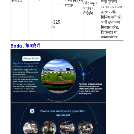
कार्बाइड
चरण मिश्रण
नया प्रकार।
और फ्यूज
टंगस्टन धातु पाउडर
घटक
खनन उपकरण
पाउडर
क्रशर और
वेल्डिंग
सीमेंटेड कार्बाइड पेलेट
मिलिंग मशीनरी,
-325
भारी उपकरण
मेष
मिक्सर ब्लेड,
धातु कार्बाइड पाउडर
डिकैन्टर या
एक्सट्रूडर
स्क्रू।
वेल्डिंग की छड़
Boda . के बारे में
पेट्रोलियम
60-
ड्रिलिंग
325मेष
लेजर क्लैडिंग पाउडर
डायमंड बिट्स
तेल वेध गोलियों
सिरेमिक ऑक्साइड पाउडर
के कच्चे माल के
100-
रूप में, उच्च
200 मेष
तापमान दहन
निकेल आधार मिश्र धातु पाउडर
कक्ष छिड़काव
कोटिंग
स्लॉट या गोदाम
क्रिस्टलीय
ताकत और
कंपन और
दुर्घटनाग्रस्त
टंगस्टन
सीटीपी
पहनने के
तरल धातु
भागों,
पाउडर
प्रतिरोध
घुसपैठ
फोकलिफ्ट
बाल्टी, क्रेन
हॉपर, स्क्रू
140-
फीडर, पिंड
325 मेष
चिमटे और पीस