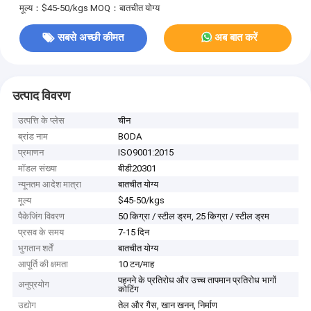
मूल्य：$45-50/kgs
MOQ：बातचीत योग्य
सबसे अच्छी कीमत
अब बात करें
उत्पाद विवरण
उत्पत्ति के प्लेस
चीन
ब्रांड नाम
BODA
प्रमाणन
ISO9001:2015
मॉडल संख्या
बीडी20301
न्यूनतम आदेश मात्रा
बातचीत योग्य
मूल्य
$45-50/kgs
पैकेजिंग विवरण
50 किग्रा / स्टील ड्रम, 25 किग्रा / स्टील ड्रम
प्रसव के समय
7-15 दिन
भुगतान शर्तें
बातचीत योग्य
आपूर्ति की क्षमता
10 टन/माह
पहनने के प्रतिरोध और उच्च तापमान प्रतिरोध भागों
अनुप्रयोग
कोटिंग
उद्योग
तेल और गैस, खान खनन, निर्माण