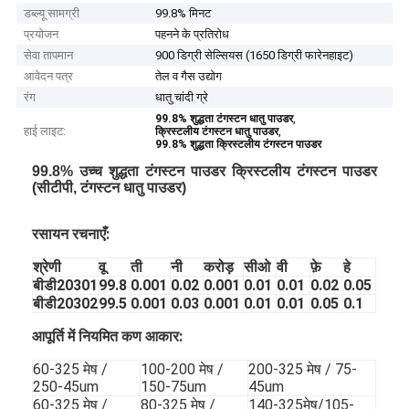
डब्ल्यू सामग्री
99.8% मिनट
प्रयोजन
पहनने के प्रतिरोध
सेवा तापमान
900 डिग्री सेल्सियस (1650 डिग्री फारेनहाइट)
आवेदन पत्र
तेल व गैस उद्योग
रंग
धातु चांदी ग्रे
,
99.8% शुद्धता टंगस्टन धातु पाउडर
हाई लाइट:
,
क्रिस्टलीय टंगस्टन धातु पाउडर
99.8% शुद्धता क्रिस्टलीय टंगस्टन पाउडर
99.8% उच्च शुद्धता टंगस्टन पाउडर क्रिस्टलीय टंगस्टन पाउडर
(सीटीपी, टंगस्टन धातु पाउडर)
रसायन रचनाएँ:
श्रेणी
वू
ती
नी
करोड़
सीओ
वी
फ़े
हे
बीडी20301
99.8
0.001
0.02
0.001
0.01
0.01
0.02
0.05
बीडी20302
99.5
0.001
0.03
0.001
0.01
0.01
0.05
0.1
आपूर्ति में नियमित कण आकार:
60-325 मेष /
100-200 मेष /
200-325 मेष / 75-
250-45um
150-75um
45um
60-325 मेष /
80-325 मेष /
140-325मेष/105-