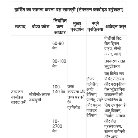
कारखाने का दौरा
हार्डिंग का सामना करना पड़ सामग्री (टंगस्टन कार्बाइड श्रृंखला)
गुणवत्ता नियंत्रण
नियमित
मुख्य
स्प्रे
उत्पाद
बोडा कोड
कण
आवेदन पत्र
प्रदर्शन
प्रक्रिया
आकार
हमसे संपर्क करें
पीडीसी बिट,
60-80
तेल ड्रिल
अब बात करें
मेष
पाइप, टीसी
असर, आदि
उपकरण सतह
80-100
मेष
सुदृढीकरण
टंगस्टन कार्बाइड पाउडर कास्ट करें
यह विशेष रूप
लेजर
से पेट्रोलियम
क्लैडिंग,
और प्राकृतिक
उच्च
100-
मैक्रो टंगस्टन कार्बाइड पाउडर
आर्क
गैस भूवैज्ञानिक
टंगस्टन
140 मेष
कठोरता और
सीटीसी/कास्ट
वेल्डिंग,
उपकरणों की
कार्बाइड
उच्च पहनने
डब्ल्यूसी
पीटीए, स्प्रे
सरफेसिंग के
गोलाकार कास्ट टंगस्टन कार्बाइड
कास्ट करें
के
और फ्यूज
लिए उपयुक्त है
प्रतिरोध।
पाउडर
धातु विज्ञान,
थर्मल स्प्रे पाउडर
वेल्डिंग
निर्माण, अनाज
और तेल
10-
2700
प्रसंस्करण,
निकल क्रोमियम पाउडर
मेष
खनन मशीनरी
और अन्य