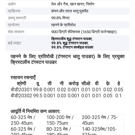
उद्योग
तेल और गैस, खान खनन, निर्माण
प्रक्रिया
कंपन और तरल धातु घुसपैठ
डब्ल्यू सामग्री
99.8% मिनट
प्रयोजन
पहनने के प्रतिरोध
सेवा तापमान
900 डिग्री सेल्सियस (1650 डिग्री फारेनहाइट)
,
क्रिस्टलीय शुद्ध टंगस्टन पाउडर
हाई लाइट:
,
99.8% शुद्ध टंगस्टन पाउडर
99.8% टंगस्टन कार्बाइड पाउडर
पहनने के लिए प्रतिरोधी (टंगस्टन धातु पाउडर) के लिए प्रयुक्त
क्रिस्टलीय टंगस्टन पाउडर
रसायन रचनाएँ:
श्रेणी
वू
ती
नी
करोड़
सीओ
वी
फ़े
हे
बीडी20301
99.8
0.001
0.02
0.001
0.01
0.01
0.02
0.05
बीडी20302
99.5
0.001
0.03
0.001
0.01
0.01
0.05
0.1
आपूर्ति में नियमित कण आकार:
60-325 मेष /
100-200 मेष /
200-325 मेष / 75-
250-45um
150-75um
45um
60-325 मेष /
80-325 मेष /
140-325मेष/105-
250-45um
180-45um
325um