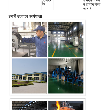
60-80
सामग्री के रूप
मेष
में उपयोग किया
जाता है
भूवैज्ञानिक
80-200
हमारी उत्पादन कार्यशाला
ड्रिलिंग टायर
मेष
लेजर
बॉडी
क्लैडिंग,
पहनने के
सीमेंटेड
आर्क
मैक्रो
प्रतिरोध के
2000-
कार्बाइड
मैक्रो डब्ल्यूसी,
वेल्डिंग,
टंगस्टन
400 मेष
लिए कठिन
सामग्री का एक
एमडब्ल्यूसी
पीटीए, स्प्रे
कार्बाइड
चरण मिश्रण
नया प्रकार।
और फ्यूज
घटक
खनन उपकरण
पाउडर
क्रशर और
वेल्डिंग
मिलिंग मशीनरी,
भारी उपकरण
-325 मेष
मिक्सर ब्लेड,
डिकैन्टर या
एक्सट्रूडर
स्क्रू।
पेट्रोलियम
60-
ड्रिलिंग
325मेष
डायमंड बिट्स
तेल वेध गोलियों
के कच्चे माल के
100-
रूप में, उच्च
200 मेष
तापमान दहन
कक्ष छिड़काव