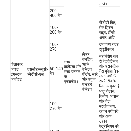
टंगस्टन धातु पाउडर
उद्योग
200-
400 मेष
सीमेंटेड कार्बाइड पेलेट
पीडीसी बिट,
100-
तेल ड्रिल
धातु कार्बाइड पाउडर
200 मेष
पाइप, टीसी
असर, आदि
वेल्डिंग की छड़
उपकरण सतह
100-
270
सुदृढीकरण
लेजर
लेजर क्लैडिंग पाउडर
यह विशेष रूप
क्लैडिंग,
से पेट्रोलियम
उच्च
गोलाकार
आर्क
और प्राकृतिक
कठोरता और
सिरेमिक ऑक्साइड पाउडर
60-140
कास्ट
एससीडब्ल्यूसी/
वेल्डिंग,
गैस भूवैज्ञानिक
उच्च पहनने
मेष
टंगस्टन
सीटीसी-एस
पीटीए, स्प्रे
उपकरणों की
के
कार्बाइड
और फ्यूज
निकेल आधार मिश्र धातु पाउडर
सरफेसिंग के
प्रतिरोध।
पाउडर
लिए उपयुक्त है
वेल्डिंग
धातु विज्ञान,
निर्माण, अनाज
और तेल
100-
प्रसंस्करण,
270 मेष
खनन मशीनरी
और अन्य
उद्योग
पेट्रोलियम की