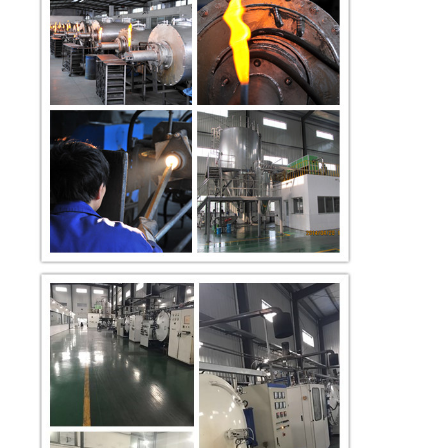
कोटिंग
स्लॉट या गोदाम
क्रिस्टलीय
ताकत और
कंपन और
दुर्घटनाग्रस्त
टंगस्टन
सीटीपी
पहनने के
तरल धातु
भागों,
पाउडर
प्रतिरोध
घुसपैठ
फोकलिफ्ट
बाल्टी, क्रेन
हॉपर, स्क्रू
140-
फीडर, पिंड
325 मेष
चिमटे और पीस
डिवाइस घटकों
के लिए
प्रतिरोध और
उच्च तापमान
प्रतिरोध भागों
कोटिंग पहनें।
पिस्टन के
छल्ले, उच्च
घर्षण कोटिंग्स,
गर्म बनाने वाले
मर जाते हैं,
140-
मशीन के पुर्जे,
325 मेष
हाइड्रोलिक
वाल्व,
उच्च तापमान
वायुमंडलीय
एल्यूमीनियम
पहनने,
प्लाज्मा
क्रोमियम
भागों पर सुरक्षा
Cr3C2
ऑक्सीकरण
स्प्रे/दहन
कार्बाइड
पहनते हैं
और संक्षारण
पाउडर
इस्पात संरचना