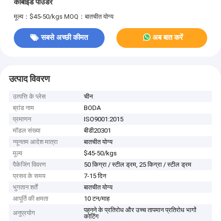
कार्बाइड पाउडर
मूल्य：$45-50/kgs
MOQ：बातचीत योग्य
सबसे अच्छी कीमत
अब बात करें
उत्पाद विवरण
उत्पत्ति के प्लेस
चीन
ब्रांड नाम
BODA
प्रमाणन
ISO9001:2015
मॉडल संख्या
बीडी20301
न्यूनतम आदेश मात्रा
बातचीत योग्य
मूल्य
$45-50/kgs
पैकेजिंग विवरण
50 किग्रा / स्टील ड्रम, 25 किग्रा / स्टील ड्रम
प्रसव के समय
7-15 दिन
भुगतान शर्तें
बातचीत योग्य
आपूर्ति की क्षमता
10 टन/माह
पहनने के प्रतिरोध और उच्च तापमान प्रतिरोध भागों
अनुप्रयोग
कोटिंग