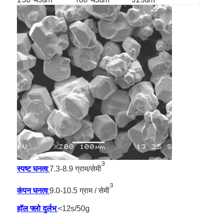
3
स्पष्ट घनत्व
:
7.3-8.9 ग्राम/सेमी
3
कंपन घनत्व
:
9.0-10.5 ग्राम / सेमी
हॉल फ्लो दुर्लभ
:
<12s/50g