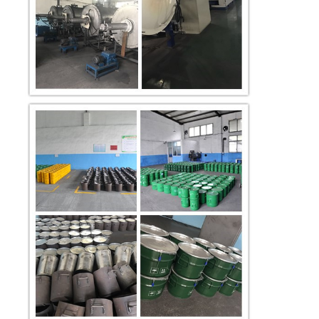
प्रतिरोध
थर्मोस्प्रे
की दीर्घकालिक
सुरक्षा के लिए,
सभी प्रकार के
325-
एंटी-जंग
5um
इंजीनियरिंग
कोटिंग सामग्री
के लिए पहली
पसंद।