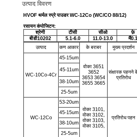
उत्पाद विवरण
HVOF थर्मल स्प्रे पाउडर WC-12Co (WC/CO 88/12)
रसायन कंपोजिटन:
श्रेणी
टीसी
सीओ
फ़े
बीडी
10202
5.1-6.0
11.0-13.0
मैं
0.
उत्पाद
कण आकार
के बराबर
मुख्य प्रदर्शन
45-15um
वोका 3651
45-11um
3652
संक्षारक पहनने क
WC-10Co-4Cr
3653 3654
प्रतिरोध
38-10um
3655 3665
25-5um
53-20um
वोका 3101,
45-15um
वोका 3102,
WC-12Co
प्रतिरोध पहन
वोका 3103,
38-10um
वोका 3105,
25-5um