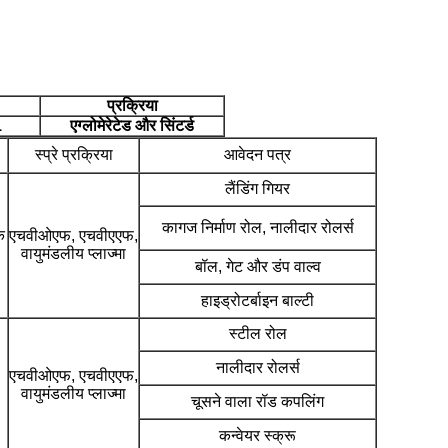
प्रक्रिया
1
एग्लोमेरेटेड और सिंटर्ड
स्प्रे प्रक्रिया
आवेदन पत्र
लैंडिंग गियर
कागज निर्माण रोल, नालीदार रोलर्स
े
एचवीओएफ, एचवीएएफ,
वायुमंडलीय प्लाज्मा
बॉल, गेट और डंप वाल्व
हाइड्रोटर्बाइन बाल्टी
स्टील रोल
नालीदार रोलर्स
एचवीओएफ, एचवीएएफ,
वायुमंडलीय प्लाज्मा
चूसने वाला रॉड कपलिंग
कन्वेयर स्क्रू