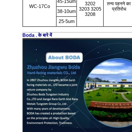
45-15um
3202
तन्य पहनने का
WC-17Co
3203 3205
प्रतिरोध
38-10um
3208
25-5um
Boda . के बारे में