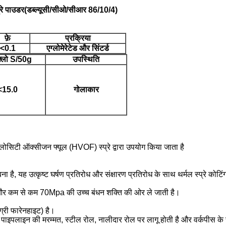
े पाउडर
(डब्ल्यूसी/सीओ/सीआर 86/10/4)
फ़े
प्रक्रिया
<0.
1
एग्लोमेरेटेड और सिंटर्ड
फ्लो S/50g
उपस्थिति
<15.0
गोलाकार
िटी ऑक्सीजन फ्यूल (HVOF) स्प्रे द्वारा उपयोग किया जाता है
है, यह उत्कृष्ट घर्षण प्रतिरोध और संक्षारण प्रतिरोध के साथ थर्मल स्प्रे कोटिंग 
िंग और कम से कम 70Mpa की उच्च बंधन शक्ति की ओर ले जाती है।
री फारेनहाइट) है।
लियम पाइपलाइन की मरम्मत, स्टील रोल, नालीदार रोल पर लागू होती है और वर्कपीस क