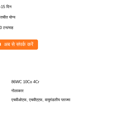
-15 दिन
ातचीत योग्य
0 टन/माह
अब से संपर्क करें
86WC 10Co 4Cr
गोलाकार
एचवीओएफ, एचवीएएफ, वायुमंडलीय प्लाज्मा