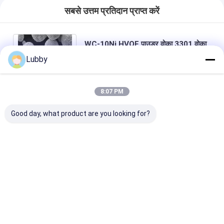
सबसे उत्तम प्रतिदान प्राप्त करें
WC-10Ni HVOF पाउडर वोका 3301 वोका
3302 वोका 3302 वोका 3302 वोका 3302
Lubby
वोका 3303 वोका 3304 वोका 3305 वोका
3307 के बराबर
8:07 PM
चैट करना
Good day, what product are you looking for?
अनुशंसित उत्पाद