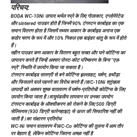
टंगस्टन धातु पाउडर
परिचय:
BODA WC-10Ni उत्पाद थर्मल स्प्रे के लिए गोलाकार, एग्लोमेरेटेड
सीमेंटेड कार्बाइड पेलेट
और sintered पाउडर होते हैं जिनमें 90% टंगस्टन कार्बाइड का एक
समान वितरण होता है जिसमें मध्यम आकार के कार्बाइड अनाज एक
धातु कार्बाइड पाउडर
कठोर चरण के रूप में और 10% निकल एक बाइंडर धातु के रूप में होते
वेल्डिंग की छड़
हैं।
महीन पाउडर कण आकार के वितरण बहुत सख्त और घने कोटिंग्स का
लेजर क्लैडिंग पाउडर
उत्पादन करते हैं जिन्हें अक्सर पोस्ट-कोट परिष्करण के बिना "एज़-
स्प्रे" स्थिति में उपयोग किया जा सकता है।
सिरेमिक ऑक्साइड पाउडर
टंगस्टन कार्बाइड सामग्री से बने कोटिंग्स झल्लाहट, घर्षण, हथौड़ा
और फिसलने वाले पहनने का विरोध करते हैं।WC-10Ni श्रृंखला
निकेल आधार मिश्र धातु पाउडर
उत्पादों को अक्सर शुष्क वातावरण में घर्षण-प्रतिरोधी कोटिंग्स के लिए
उपयोग किया जाता है।वायुमंडलीय तापमान पर उनका उपयोग
टंगस्टन कार्बाइड के ऑक्सीकरण को रोकने के लिए 500 डिग्री
सेल्सियस (930 डिग्री फारेनहाइट) से ऊपर की सिफारिश नहीं की
जाती है।का संक्षारण प्रतिरोध
WC-Ni समान वातावरण में WC-Co कोटिंग्स की तुलना में आम तौर
पर बेहतर है, लेकिन कोटिंग्स जितना अच्छा नहीं है