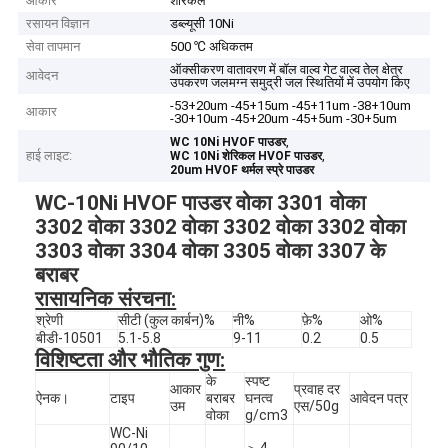
आकार
शेरिकल
रसायन विज्ञान
डब्ल्यूसी 10Ni
सेवा तापमान
500 ℃ अधिकतम
ऑक्सीकरण वातावरण में बॉल वाल्व गेट वाल्व तेल क्षेत्र
आवेदन
उपकरण जलमग्न समुद्री जल स्थितियों में उपयोग किए
-53+20um -45+15um -45+11um -38+10um
आकार
-30+10um -45+20um -45+5um -30+5um
,
WC 10Ni HVOF पाउडर
हाई लाइट:
,
WC 10Ni शेरिकल HVOF पाउडर
20um HVOF थर्मल स्प्रे पाउडर
WC-10Ni HVOF पाउडर वोका 3301 वोका
3302 वोका 3302 वोका 3302 वोका 3302 वोका
3303 वोका 3304 वोका 3305 वोका 3307 के
बराबर
रासायनिक संरचना:
श्रेणी
सीटी (कुल कार्बन)%
नी%
फ़े%
ओ%
बीडी-10501
5.1-5.8
9-11
0.2
0.5
विशिष्टता और भौतिक गुण:
के
स्पष्ट
आकार
प्रवाह दर
ऐनक।
टाइप
बराबर
घनत्व
आवेदन पत्र
उम
एस/50g
वोका
g/cm3
WC-Ni
＞4