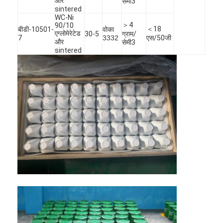
और
सेमी3
sintered
WC-Ni
＞4
90/10
＜18
बीडी-10501-
वोका
एग्लोमेरेटेड
30-5
ग्राम/
7
3332
एस/50जी
और
सेमी3
sintered
घर
उत्पाद
हमारे बारे में