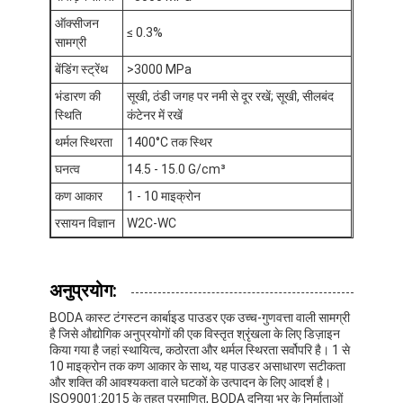
टंगस्टन धातु पाउडर
ऑक्सीजन
≤ 0.3%
सामग्री
सीमेंटेड कार्बाइड पेलेट
बेंडिंग स्ट्रेंथ
>3000 MPa
धातु कार्बाइड पाउडर
भंडारण की
सूखी, ठंडी जगह पर नमी से दूर रखें; सूखी, सीलबंद
स्थिति
कंटेनर में रखें
वेल्डिंग की छड़
थर्मल स्थिरता
1400°C तक स्थिर
घनत्व
14.5 - 15.0 G/cm³
लेजर क्लैडिंग पाउडर
कण आकार
1 - 10 माइक्रोन
सिरेमिक ऑक्साइड पाउडर
रसायन विज्ञान
W2C-WC
निकेल आधार मिश्र धातु पाउडर
अनुप्रयोग:
BODA कास्ट टंगस्टन कार्बाइड पाउडर एक उच्च-गुणवत्ता वाली सामग्री
है जिसे औद्योगिक अनुप्रयोगों की एक विस्तृत श्रृंखला के लिए डिज़ाइन
किया गया है जहां स्थायित्व, कठोरता और थर्मल स्थिरता सर्वोपरि है। 1 से
10 माइक्रोन तक कण आकार के साथ, यह पाउडर असाधारण सटीकता
और शक्ति की आवश्यकता वाले घटकों के उत्पादन के लिए आदर्श है।
ISO9001:2015 के तहत प्रमाणित, BODA दुनिया भर के निर्माताओं