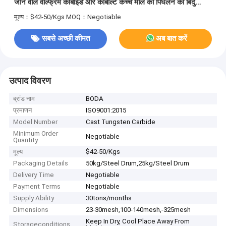
जाने वाले वोल्फ्रेम कार्बाइड और कोबाल्ट कच्चे माल का पिघलने का बिंदु
2870 डिग्री सेल्सियस
मूल्य：$42-50/Kgs
MOQ：Negotiable
सबसे अच्छी कीमत
अब बात करें
उत्पाद विवरण
ब्रांड नाम
BODA
प्रमाणन
ISO9001:2015
Model Number
Cast Tungsten Carbide
Minimum Order
Negotiable
Quantity
मूल्य
$42-50/Kgs
Packaging Details
50kg/Steel Drum,25kg/Steel Drum
Delivery Time
Negotiable
Payment Terms
Negotiable
Supply Ability
30tons/months
Dimensions
23-30mesh,100-140mesh,-325mesh
Keep In Dry, Cool Place Away From
Storageconditions