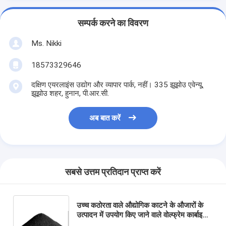
सम्पर्क करने का विवरण
Ms. Nikki
18573329646
दक्षिण एयरलाइंस उद्योग और व्यापार पार्क, नहीं। 335 झूझोउ एवेन्यू,
झूझोउ शहर, हुनान, पी.आर.सी.
अब बात करें
सबसे उत्तम प्रतिदान प्राप्त करें
उच्च कठोरता वाले औद्योगिक काटने के औजारों के
उत्पादन में उपयोग किए जाने वाले वोल्फ्रेम कार्बाइड
और कोबाल्ट कच्चे माल का पिघलने का बिंदु 2870