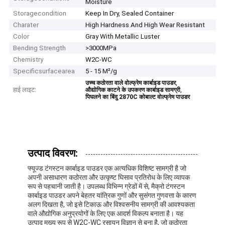
Moisture
Storagecondition
Keep In Dry, Sealed Container
Charater
High Hardness And High Wear Resistant
Color
Gray With Metallic Luster
Bending Strength
>3000MPa
Chemistry
W2C-WC
Specificsurfacearea
5 - 15 M²/g
,
उच्च कठोरता वाले वोल्फ्रेम कार्बाइड पाउडर
हाई लाइट:
,
औद्योगिक काटने के उपकरण कार्बाइड सामग्री
पिघलने का बिंदु 2870C कोबाल्ट वोल्फ्रेम पाउडर
उत्पाद विवरण:
फ्यूज्ड टंगस्टन कार्बाइड पाउडर एक अत्यधिक विशिष्ट सामग्री है जो
अपनी असाधारण कठोरता और उत्कृष्ट घिसाव प्रतिरोध के लिए व्यापक
रूप से पहचानी जाती है। उपलब्ध विभिन्न ग्रेडों में से, मैक्रो टंगस्टन
कार्बाइड पाउडर अपने बेहतर यांत्रिक गुणों और सुसंगत गुणवत्ता के कारण
अलग दिखता है, जो इसे टिकाऊ और विश्वसनीय सामग्री की आवश्यकता
वाले औद्योगिक अनुप्रयोगों के लिए एक आदर्श विकल्प बनाता है। यह
उत्पाद मुख्य रूप से W2C-WC रसायन विज्ञान से बना है, जो कठोरता