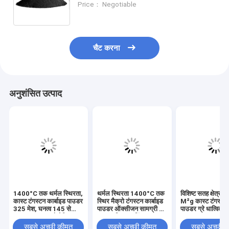
Price： Negotiable
डिग्री सेल्सियस
चैट करना
अनुशंसित उत्पाद
1400°C तक थर्मल स्थिरता,
थर्मल स्थिरता 1400°C तक
विशिष्ट सतह क्षेत्र 5
कास्ट टंगस्टन कार्बाइड पाउडर
स्थिर मैक्रो टंगस्टन कार्बाइड
M²g कास्ट टंगस्टन 
325 मेश, घनत्व 145 से
पाउडर ऑक्सीजन सामग्री ≤
पाउडर ग्रे धात्विक
150 Gcm3, औद्योगिक
0.3 प्रतिशत कटिंग टूल
साथ 3000MPa स
अनुप्रयोगों के लिए आदर्श
उत्पादन के लिए बिल्कुल सही
झुकने की ताकत टि
सबसे अच्छी कीमत
सबसे अच्छी कीमत
सबसे अच्छी 