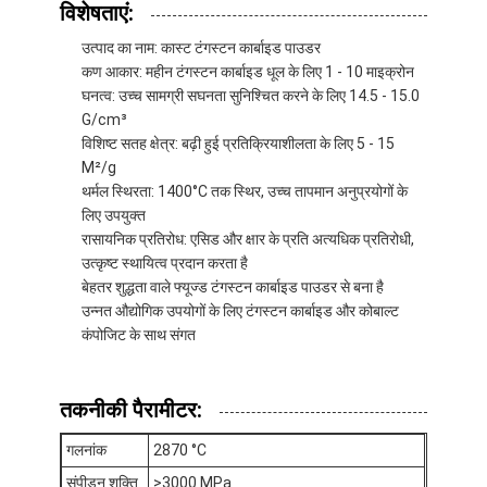
विशेषताएं:
कारखाने का दौरा
उत्पाद का नाम: कास्ट टंगस्टन कार्बाइड पाउडर
गुणवत्ता नियंत्रण
कण आकार: महीन टंगस्टन कार्बाइड धूल के लिए 1 - 10 माइक्रोन
घनत्व: उच्च सामग्री सघनता सुनिश्चित करने के लिए 14.5 - 15.0
हमसे संपर्क करें
G/cm³
विशिष्ट सतह क्षेत्र: बढ़ी हुई प्रतिक्रियाशीलता के लिए 5 - 15
अब बात करें
M²/g
थर्मल स्थिरता: 1400°C तक स्थिर, उच्च तापमान अनुप्रयोगों के
लिए उपयुक्त
रासायनिक प्रतिरोध: एसिड और क्षार के प्रति अत्यधिक प्रतिरोधी,
टंगस्टन कार्बाइड पाउडर कास्ट करें
उत्कृष्ट स्थायित्व प्रदान करता है
बेहतर शुद्धता वाले फ्यूज्ड टंगस्टन कार्बाइड पाउडर से बना है
मैक्रो टंगस्टन कार्बाइड पाउडर
उन्नत औद्योगिक उपयोगों के लिए टंगस्टन कार्बाइड और कोबाल्ट
कंपोजिट के साथ संगत
गोलाकार कास्ट टंगस्टन कार्बाइड
थर्मल स्प्रे पाउडर
तकनीकी पैरामीटर:
गलनांक
2870 °C
निकल क्रोमियम पाउडर
संपीड़न शक्ति
>3000 MPa